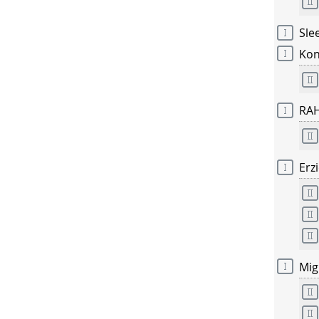
Sle
Kon
RAH
Erz
Mig