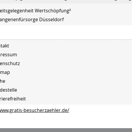
eitsgelegenheit Wertschöpfung²
angenenfürsorge Düsseldorf
takt
pressum
enschutz
emap
he
destelle
rierefreiheit
www.gratis-besucherzaehler.de/