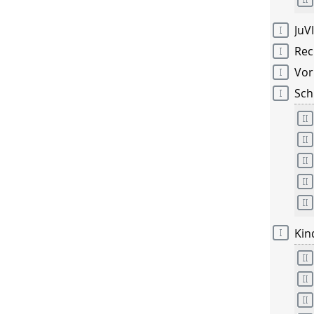
JuV
Rec
Vor
Sch
Kin