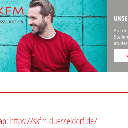
UNSE
Auf de
Stelle
an der
ap: https://skfm-duesseldorf.de/